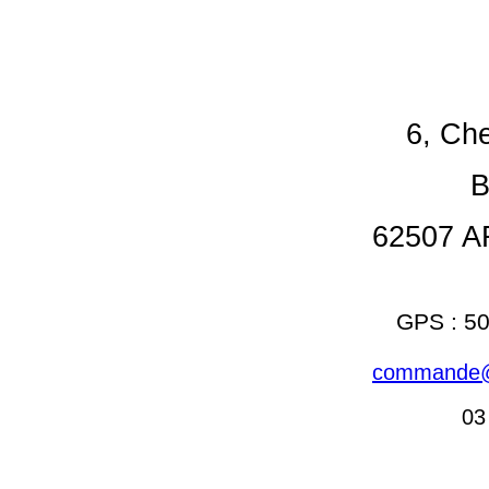
6, Ch
B
62507 
GPS : 50
commande@l
03